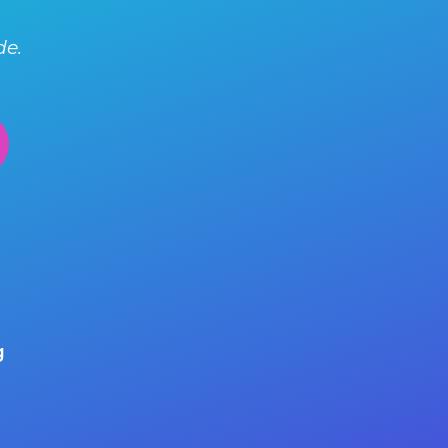
de.
g