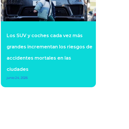
Los SUV y coches cada vez más
grandes incrementan los riesgos de
accidentes mortales en las
ciudades
junio 24, 2026